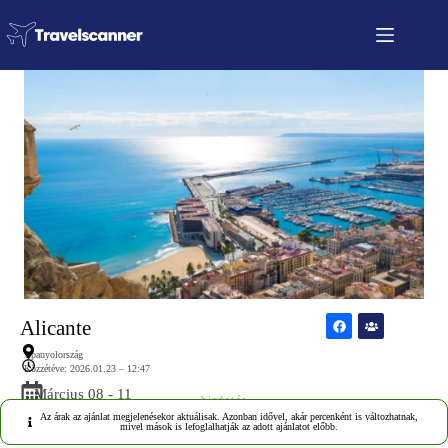
Alicante
Spanyolország
Közzétéve: 2026.01.23 – 12:47
Március 08 - 11
hirdetés
Az árak az ajánlat megjelenésekor aktuálisak. Azonban idővel, akár percenként is változhatnak,
mivel mások is lefoglalhatják az adott ajánlatot előbb.