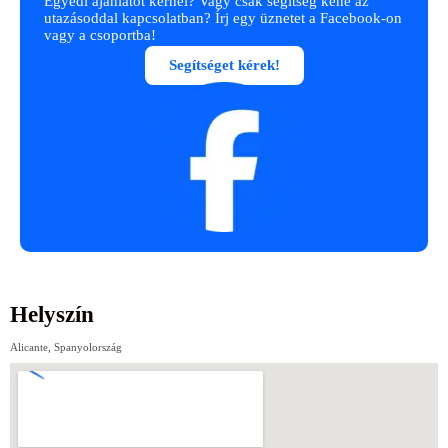
Egyedi ajánlatot kérnél? Vagy csak segítség kéne az
utazásoddal kapcsolatban? Írj egy üznetet a Facebook-on
vagy a csoportba!
Segítséget kérek!
Helyszín
Alicante, Spanyolország