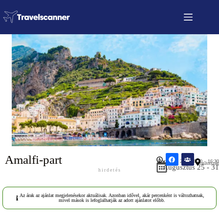
Amalfi-part
Közzétéve: 2026.06.30 – 16:30
Olaszország
Augusztus 25 - 31
hirdetés
Az árak az ajánlat megjelenésekor aktuálisak. Azonban idővel, akár percenként is változhatnak,
mivel mások is lefoglalhatják az adott ajánlatot előbb.