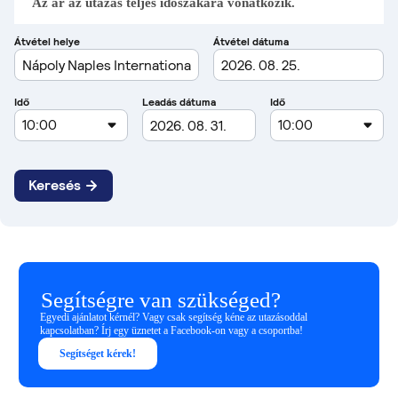
Az ár az utazás teljes időszakára vonatkozik.
Segítségre van szükséged?
Egyedi ajánlatot kérnél? Vagy csak segítség kéne az utazásoddal
kapcsolatban? Írj egy üznetet a Facebook-on vagy a csoportba!
Segítséget kérek!