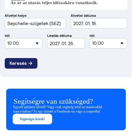
Az ár az utazás teljes időszakára vonatkozik.
Segítségre van szükséged?
Egyedi ajánlatot kérnél? Vagy csak segítség kéne az utazásoddal
kapcsolatban? Írj egy üznetet a Facebook-on vagy a csoportba!
Segítséget kérek!