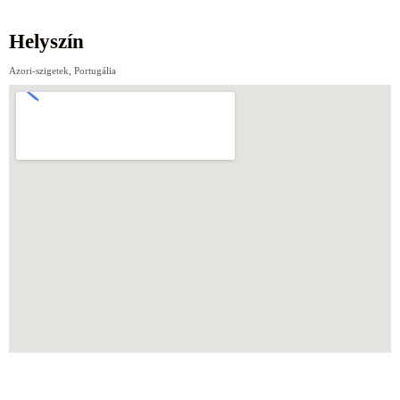
Helyszín
Azori-szigetek, Portugália