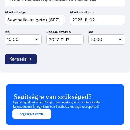
Segítségre van szükséged?
Egyedi ajánlatot kérnél? Vagy csak segítség kéne az utazásoddal
kapcsolatban? Írj egy üznetet a Facebook-on vagy a csoportba!
Segítséget kérek!