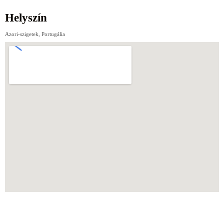
Helyszín
Azori-szigetek, Portugália