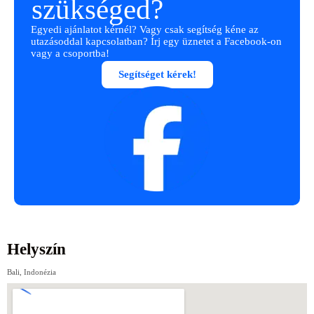
szükséged?
Egyedi ajánlatot kérnél? Vagy csak segítség kéne az
utazásoddal kapcsolatban? Írj egy üznetet a Facebook-on
vagy a csoportba!
Segítséget kérek!
Helyszín
Bali, Indonézia