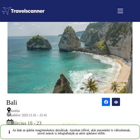
Bali
Indonézia
Közzétéve: 2025.11.01 – 21:41
Március 10 - 23
hirdetés
Az árak az ajánlat megjelenésekor aktuálisak. Azonban idővel, akár percenként is változhatnak,
mivel mások is lefoglalhatják az adott ajánlatot előbb.