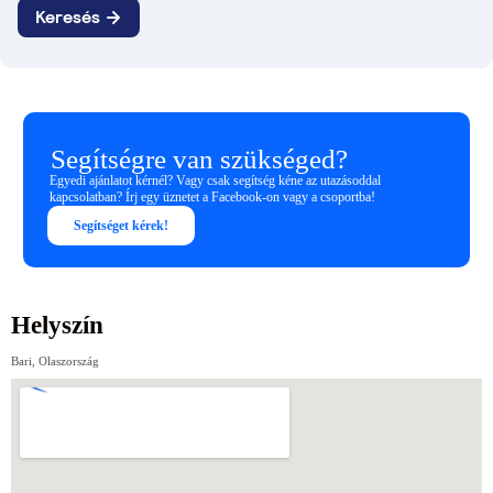
Segítségre van szükséged?
Egyedi ajánlatot kérnél? Vagy csak segítség kéne az utazásoddal
kapcsolatban? Írj egy üznetet a Facebook-on vagy a csoportba!
Segítséget kérek!
Helyszín
Bari, Olaszország