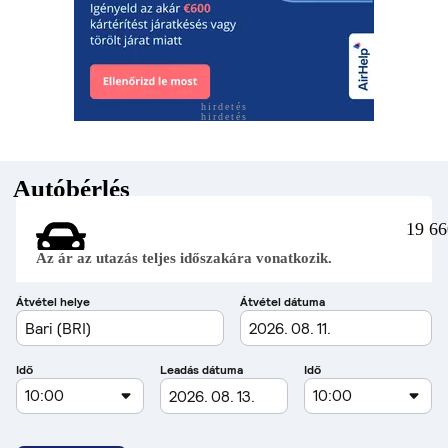
hirdetés
hirdetés
Autóbérlés
19 66
Az ár az utazás teljes időszakára vonatkozik.