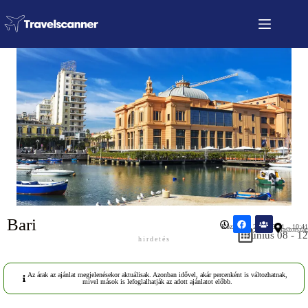
Bari
Közzétéve: 2026.03.31 – 10:41
Olaszország
Június 08 - 12
hirdetés
Az árak az ajánlat megjelenésekor aktuálisak. Azonban idővel, akár percenként is változhatnak,
mivel mások is lefoglalhatják az adott ajánlatot előbb.