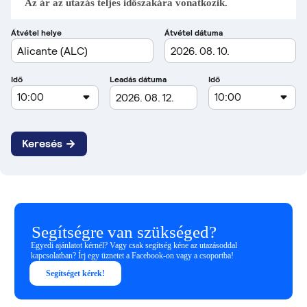
Az ár az utazás teljes időszakára vonatkozik.
Segítségre van szükséged?
Egyedi ajánlatot kérnél? Vagy csak segítség kéne az utazásoddal
kapcsolatban? Írj egy üznetet a Facebook-on vagy a csoportba!
Segítséget kérek!