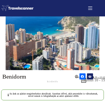
Benidorm
Közzétéve: 2026.03.29 – 13:13
Spanyolország
Június 10 - 15
hirdetés
Az árak az ajánlat megjelenésekor aktuálisak. Azonban idővel, akár percenként is változhatnak,
mivel mások is lefoglalhatják az adott ajánlatot előbb.