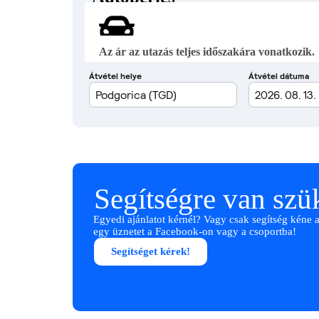
Az ár az utazás teljes időszakára vonatkozik.
Segítségre van sz
Egyedi ajánlatot kérnél? Vagy csak segítség kéne 
egy üznetet a Facebook-on vagy a csoportba!
Segítséget kérek!