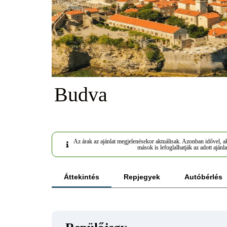
Budva
Az árak az ajánlat megjelenésekor aktuálisak. Azonban idővel, ak
mások is lefoglalhatják az adott ajánla
Áttekintés
Repjegyek
Autóbérlés