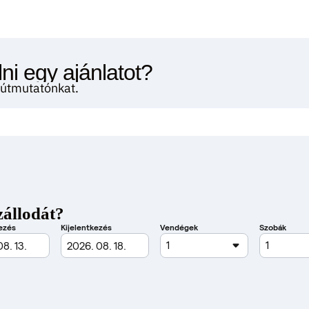
ni egy ajánlatot?
i útmutatónkat.
zállodát?