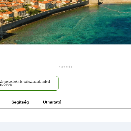
hirdetés
ár percenként is változhatnak, mivel
tot előbb.
Segítség
Útmutató