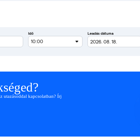
ükséged?
az utazásoddal kapcsolatban? Írj