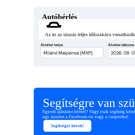
Autóbérlés
Az ár az utazás teljes időszakára vonatkozik
Segítségre van sz
Egyedi ajánlatot kérnél? Vagy csak segítség kéne
egy üznetet a Facebook-on vagy a csoportba!
Segítséget kérek!