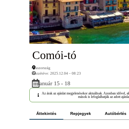
Comói-tó
Olaszország
Közzétéve: 2025.12.04 – 08:23
Január 15 - 18
Az árak az ajánlat megjelenésekor aktuálisak. Azonban idővel, ak
mások is lefoglalhatják az adott ajánla
Áttekintés
Repjegyek
Autóbérlés