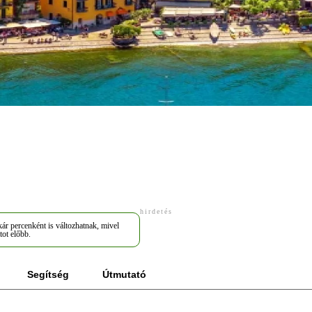
hirdetés
ár percenként is változhatnak, mivel
tot előbb.
Segítség
Útmutató