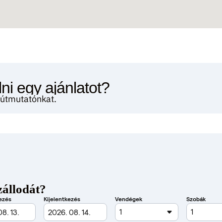
ni egy ajánlatot?
i útmutatónkat.
zállodát?