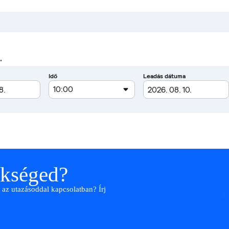
.
ükséged?
 az utazásoddal kapcsolatban? Írj