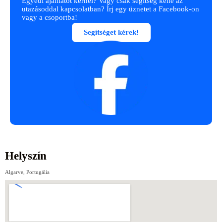
Egyedi ajánlatot kérnél? Vagy csak segítség kéne az
utazásoddal kapcsolatban? Írj egy üznetet a Facebook-on
vagy a csoportba!
Segítséget kérek!
Helyszín
Algarve, Portugália