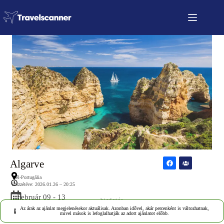
Algarve
Dél-Portugália
Közzétéve: 2026.01.26 – 20:25
Február 09 - 13
hirdetés
Az árak az ajánlat megjelenésekor aktuálisak. Azonban idővel, akár percenként is változhatnak,
mivel mások is lefoglalhatják az adott ajánlatot előbb.