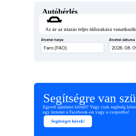
Autóbérlés
Az ár az utazás teljes időszakára vonatkozik
Segítségre van sz
Egyedi ajánlatot kérnél? Vagy csak segítség kéne
egy üznetet a Facebook-on vagy a csoportba!
Segítséget kérek!