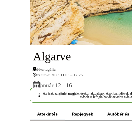
Algarve
Dél-Portugália
Közzétéve: 2025.11.03 – 17:26
Január 12 - 16
Az árak az ajánlat megjelenésekor aktuálisak. Azonban idővel, ak
mások is lefoglalhatják az adott ajánla
Áttekintés
Repjegyek
Autóbérlés