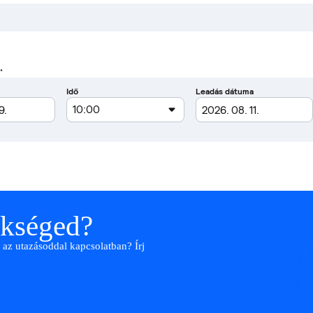
.
ükséged?
 az utazásoddal kapcsolatban? Írj