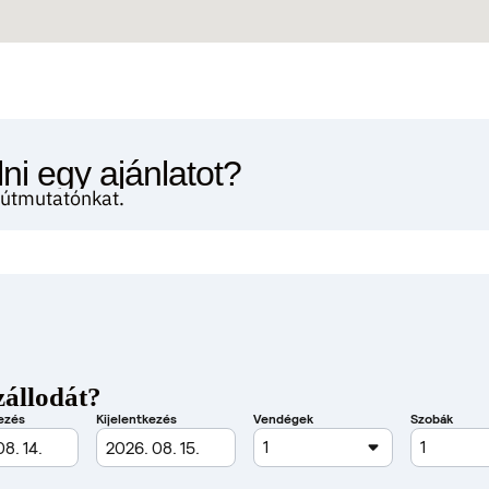
ni egy ajánlatot?
i útmutatónkat.
zállodát?