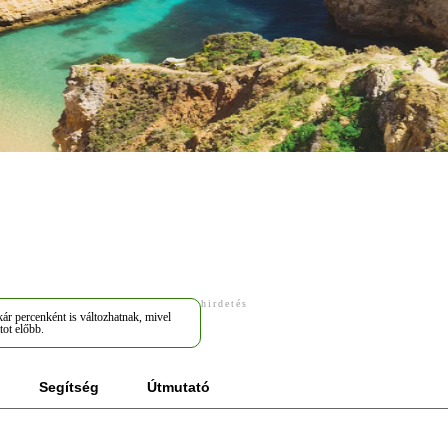
hirdetés
ár percenként is változhatnak, mivel
tot előbb.
Segítség
Útmutató