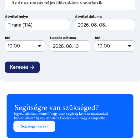
Az ár az utazás teljes időszakára vonatkozik.
Segítségre van szükséged?
Egyedi ajánlatot kérnél? Vagy csak segítség kéne az utazásoddal
kapcsolatban? Írj egy üznetet a Facebook-on vagy a csoportba!
Segítséget kérek!