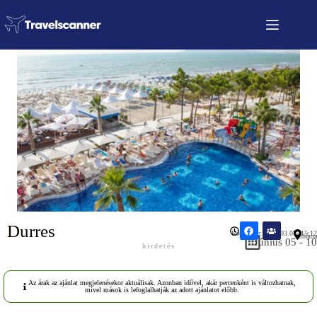
Durres
Közzétéve: 2026.03.07- 15:12
Albánia
Június 05 - 10
hirdetés
Az árak az ajánlat megjelenésekor aktuálisak. Azonban idővel, akár percenként is változhatnak,
mivel mások is lefoglalhatják az adott ajánlatot előbb.