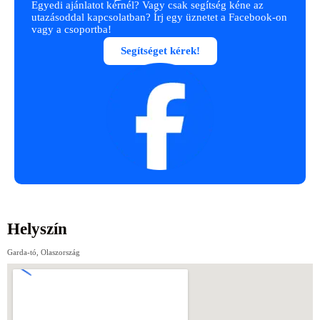
Egyedi ajánlatot kérnél? Vagy csak segítség kéne az
utazásoddal kapcsolatban? Írj egy üznetet a Facebook-on
vagy a csoportba!
Segítséget kérek!
Helyszín
Garda-tó, Olaszország