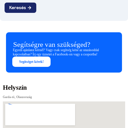
Segítségre van szükséged?
Egyedi ajánlatot kérnél? Vagy csak segítség kéne az utazásoddal
kapcsolatban? Írj egy üznetet a Facebook-on vagy a csoportba!
Segítséget kérek!
Helyszín
Garda-tó, Olaszország