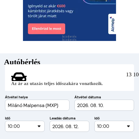
hirdetés
hirdetés
Autóbérlés
13 10
Az ár az utazás teljes időszakára vonatkozik.