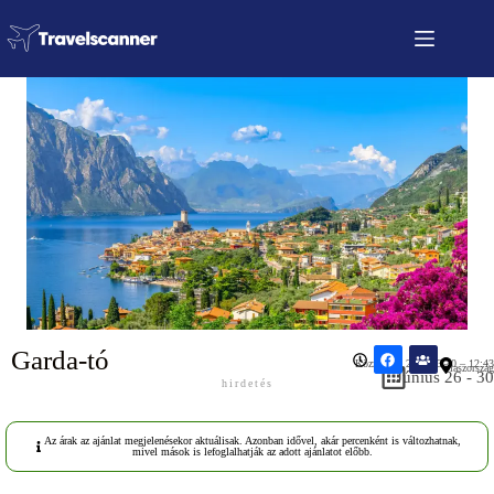
Garda-tó
Közzétéve: 2026.03.30 – 12:43
Olaszország
Június 26 - 30
hirdetés
Az árak az ajánlat megjelenésekor aktuálisak. Azonban idővel, akár percenként is változhatnak,
mivel mások is lefoglalhatják az adott ajánlatot előbb.