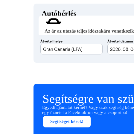
Autóbérlés
Az ár az utazás teljes időszakára vonatkozik
Segítségre van sz
Egyedi ajánlatot kérnél? Vagy csak segítség kéne
egy üznetet a Facebook-on vagy a csoportba!
Segítséget kérek!