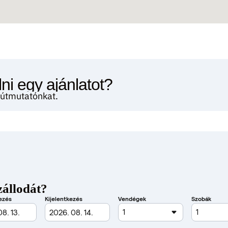
ni egy ajánlatot?
i útmutatónkat.
zállodát?