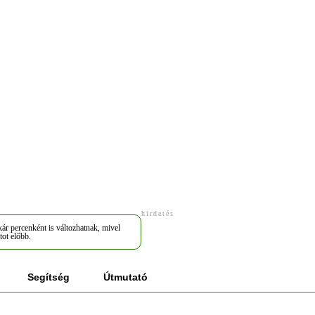
hirdetés
ár percenként is változhatnak, mivel
tot előbb.
Segítség
Útmutató