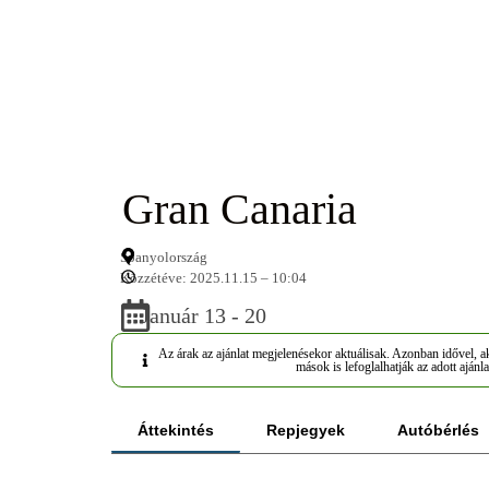
Gran Canaria
Spanyolország
Közzétéve: 2025.11.15 – 10:04
Január 13 - 20
Az árak az ajánlat megjelenésekor aktuálisak. Azonban idővel, ak
mások is lefoglalhatják az adott ajánla
Áttekintés
Repjegyek
Autóbérlés