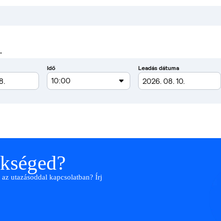
.
ükséged?
 az utazásoddal kapcsolatban? Írj