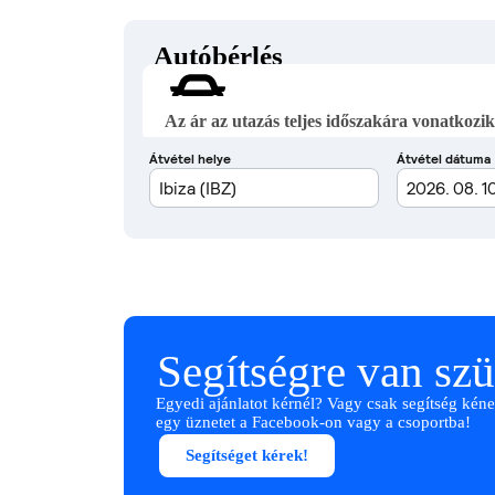
Autóbérlés
Az ár az utazás teljes időszakára vonatkozik
Segítségre van sz
Egyedi ajánlatot kérnél? Vagy csak segítség kéne
egy üznetet a Facebook-on vagy a csoportba!
Segítséget kérek!