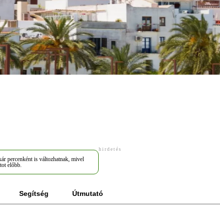
hirdetés
ár percenként is változhatnak, mivel
tot előbb.
Segítség
Útmutató