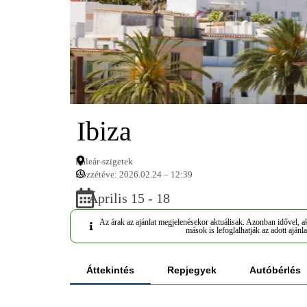
Ibiza
Baleár-szigetek
Közzétéve: 2026.02.24 – 12:39
Április 15 - 18
Az árak az ajánlat megjelenésekor aktuálisak. Azonban idővel, ak
mások is lefoglalhatják az adott ajánla
Áttekintés
Repjegyek
Autóbérlés