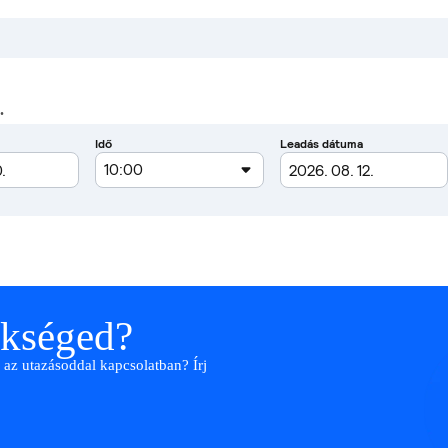
.
ükséged?
 az utazásoddal kapcsolatban? Írj