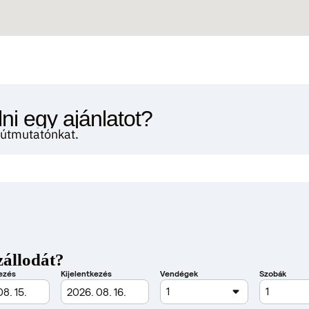
ni egy ajánlatot?
i útmutatónkat.
zállodát?