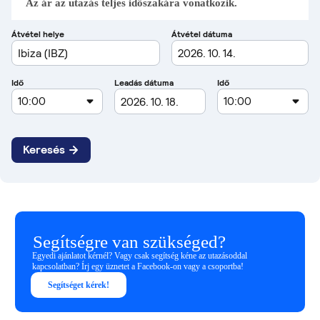
Az ár az utazás teljes időszakára vonatkozik.
Segítségre van szükséged?
Egyedi ajánlatot kérnél? Vagy csak segítség kéne az utazásoddal
kapcsolatban? Írj egy üznetet a Facebook-on vagy a csoportba!
Segítséget kérek!