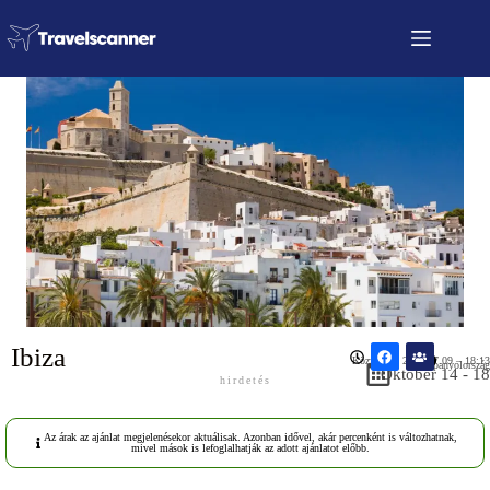
Ibiza
Közzétéve: 2026.07.09 – 18:13
Spanyolország
Október 14 - 18
hirdetés
Az árak az ajánlat megjelenésekor aktuálisak. Azonban idővel, akár percenként is változhatnak,
mivel mások is lefoglalhatják az adott ajánlatot előbb.