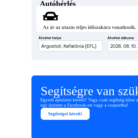
Autóbérlés
Az ár az utazás teljes időszakára vonatkozik.
Segítségre van sz
Egyedi ajánlatot kérnél? Vagy csak segítség kéne 
egy üznetet a Facebook-on vagy a csoportba!
Segítséget kérek!