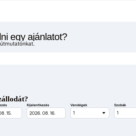
ni egy ajánlatot?
i útmutatónkat.
zállodát?