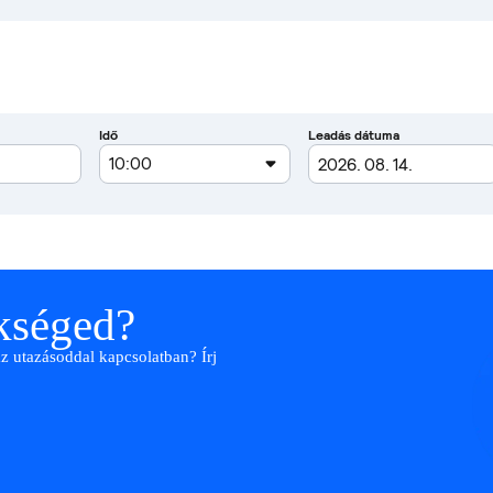
ükséged?
az utazásoddal kapcsolatban? Írj