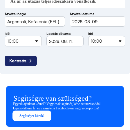
Az ár az utazás teljes időszakára vonatkozik.
Segítségre van szükséged?
Egyedi ajánlatot kérnél? Vagy csak segítség kéne az utazásoddal
kapcsolatban? Írj egy üznetet a Facebook-on vagy a csoportba!
Segítséget kérek!