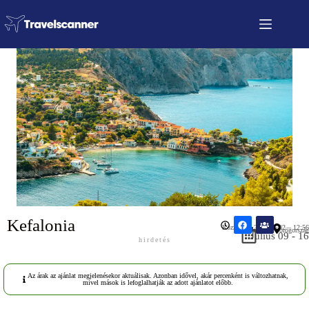
Kefalonia
Közzétéve: 2026.06.02 – 12:56
Görögország
Július 09 - 16
hirdetés
Az árak az ajánlat megjelenésekor aktuálisak. Azonban idővel, akár percenként is változhatnak,
mivel mások is lefoglalhatják az adott ajánlatot előbb.