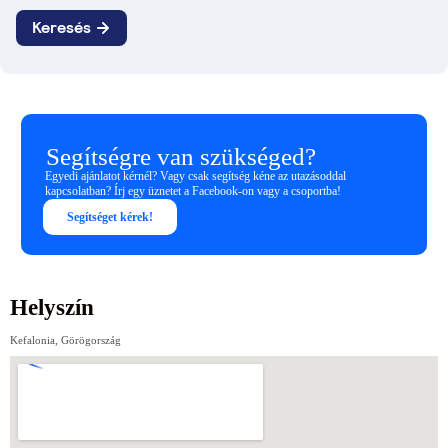
Segítségre van szükséged?
Egyedi ajánlatot kérnél? Vagy csak segítség kéne az utazásoddal
kapcsolatban? Írj egy üznetet a Facebook-on vagy a csoportba!
Segítséget kérek!
Helyszín
Kefalonia, Görögország