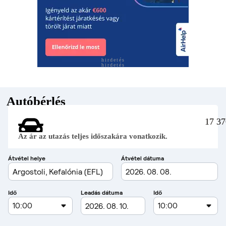
hirdetés
hirdetés
Autóbérlés
17 37
Az ár az utazás teljes időszakára vonatkozik.