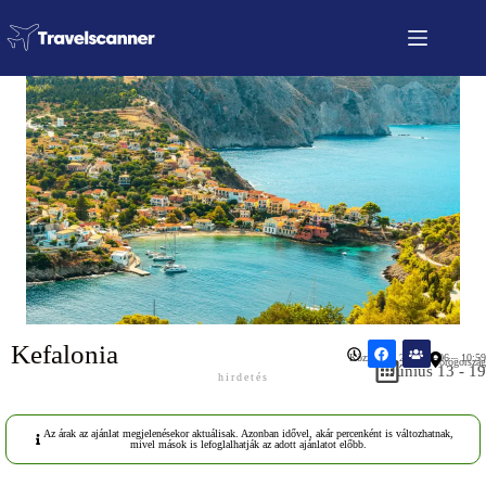
Kefalonia
Közzétéve: 2026.04.06 – 10:59
Görögország
Június 13 - 19
hirdetés
Az árak az ajánlat megjelenésekor aktuálisak. Azonban idővel, akár percenként is változhatnak,
mivel mások is lefoglalhatják az adott ajánlatot előbb.