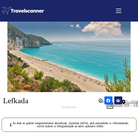
Lefkada
Közzétéve: 2026.04.17 – 19:54
Görögország
Június 09 - 16
hirdetés
Az árak az ajánlat megjelenésekor aktuálisak. Azonban idővel, akár percenként is változhatnak,
mivel mások is lefoglalhatják az adott ajánlatot előbb.