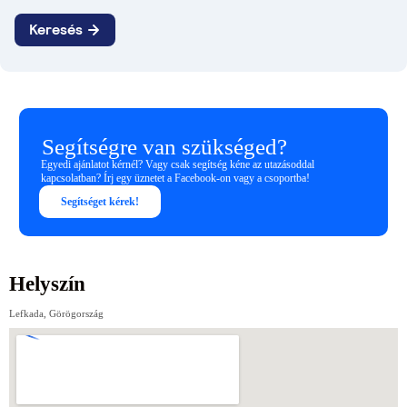
Segítségre van szükséged?
Egyedi ajánlatot kérnél? Vagy csak segítség kéne az utazásoddal
kapcsolatban? Írj egy üznetet a Facebook-on vagy a csoportba!
Segítséget kérek!
Helyszín
Lefkada, Görögország