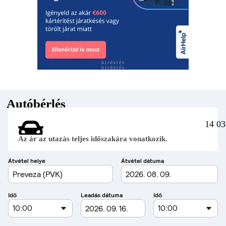
hirdetés
hirdetés
Autóbérlés
14 03
Az ár az utazás teljes időszakára vonatkozik.