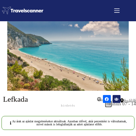
Lefkada
Közzétéve: 2026.05.16 – 12:35
Görögország
Június 07 - 14
hirdetés
Az árak az ajánlat megjelenésekor aktuálisak. Azonban idővel, akár percenként is változhatnak,
mivel mások is lefoglalhatják az adott ajánlatot előbb.