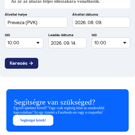
Az ár az utazás teljes időszakára vonatkozik.
Segítségre van szükséged?
Egyedi ajánlatot kérnél? Vagy csak segítség kéne az utazásoddal
kapcsolatban? Írj egy üznetet a Facebook-on vagy a csoportba!
Segítséget kérek!