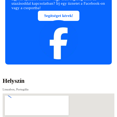
utazásoddal kapcsolatban? Írj egy üznetet a Facebook-on
vagy a csoportba!
Segítséget kérek!
Helyszín
Lisszabon, Portugália