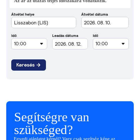
Az ár az utazás teljes időszakára vonatkozik.
Segítségre van
szükséged?
Egyedi ajánlatot kérnél? Vagy csak segítség kéne az