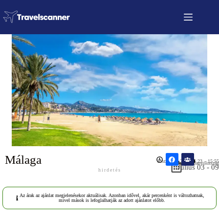
Málaga
Közzétéve: 2026.06.23 – 15:55
Spanyolország
Július 03 - 09
hirdetés
Az árak az ajánlat megjelenésekor aktuálisak. Azonban idővel, akár percenként is változhatnak,
mivel mások is lefoglalhatják az adott ajánlatot előbb.