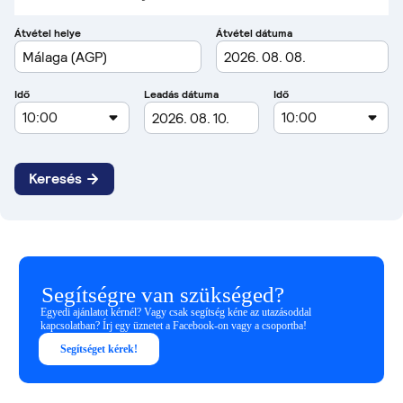
Segítségre van szükséged?
Egyedi ajánlatot kérnél? Vagy csak segítség kéne az utazásoddal
kapcsolatban? Írj egy üznetet a Facebook-on vagy a csoportba!
Segítséget kérek!