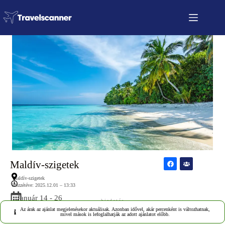
Maldív-szigetek
Maldív-szigetek
Közzétéve: 2025.12.01 – 13:33
Január 14 - 26
hirdetés
Az árak az ajánlat megjelenésekor aktuálisak. Azonban idővel, akár percenként is változhatnak,
mivel mások is lefoglalhatják az adott ajánlatot előbb.