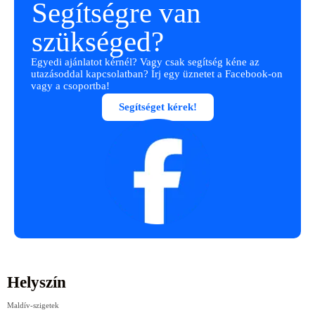
Segítségre van
szükséged?
Egyedi ajánlatot kérnél? Vagy csak segítség kéne az
utazásoddal kapcsolatban? Írj egy üznetet a Facebook-on
vagy a csoportba!
Segítséget kérek!
Helyszín
Maldív-szigetek