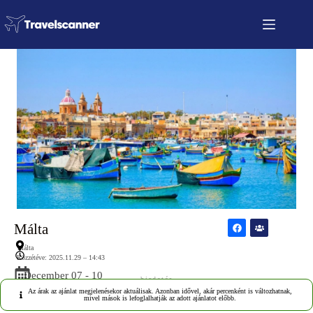
Málta
Málta
Közzétéve: 2025.11.29 – 14:43
December 07 - 10
hirdetés
Az árak az ajánlat megjelenésekor aktuálisak. Azonban idővel, akár percenként is változhatnak,
mivel mások is lefoglalhatják az adott ajánlatot előbb.