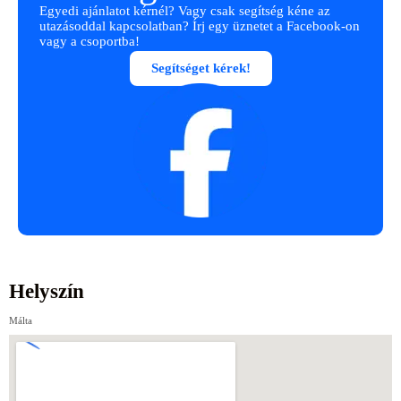
Egyedi ajánlatot kérnél? Vagy csak segítség kéne az
utazásoddal kapcsolatban? Írj egy üznetet a Facebook-on
vagy a csoportba!
Segítséget kérek!
Helyszín
Málta