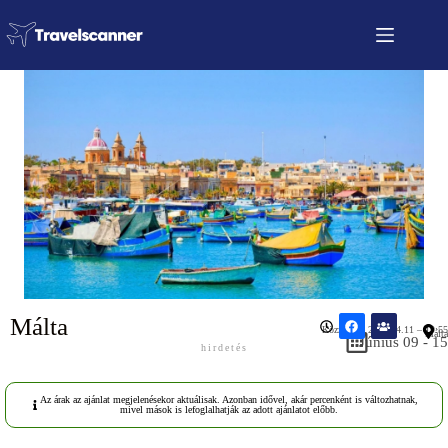
Málta
Közzétéve: 2026.04.11 – 19:55
Málta
Június 09 - 15
hirdetés
Az árak az ajánlat megjelenésekor aktuálisak. Azonban idővel, akár percenként is változhatnak,
mivel mások is lefoglalhatják az adott ajánlatot előbb.