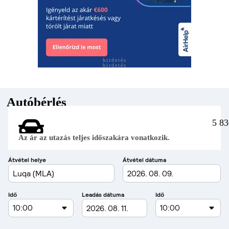
hirdetés
hirdetés
Autóbérlés
5 83
Az ár az utazás teljes időszakára vonatkozik.