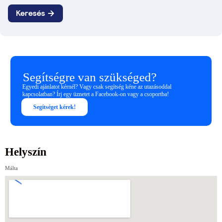
Segítségre van szükséged?
Egyedi ajánlatot kérnél? Vagy csak segítség kéne az utazásoddal
kapcsolatban? Írj egy üznetet a Facebook-on vagy a csoportba!
Segítséget kérek!
Helyszín
Málta