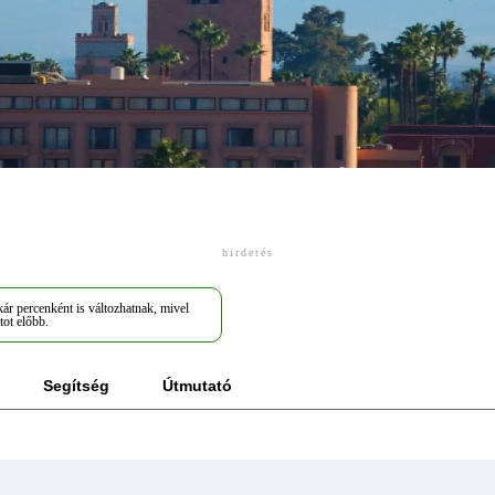
hirdetés
ár percenként is változhatnak, mivel
tot előbb.
Segítség
Útmutató