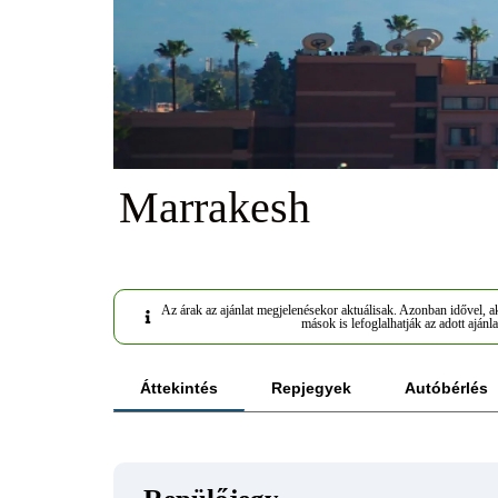
Marrakesh
Az árak az ajánlat megjelenésekor aktuálisak. Azonban idővel, ak
mások is lefoglalhatják az adott ajánla
Áttekintés
Repjegyek
Autóbérlés