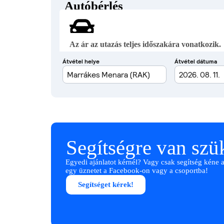
Autóbérlés
Az ár az utazás teljes időszakára vonatkozik.
Segítségre van sz
Egyedi ajánlatot kérnél? Vagy csak segítség kéne 
egy üznetet a Facebook-on vagy a csoportba!
Segítséget kérek!