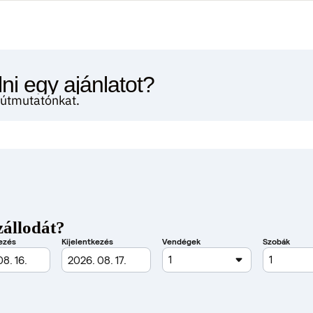
ni egy ajánlatot?
i útmutatónkat.
zállodát?