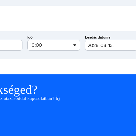
ükséged?
az utazásoddal kapcsolatban? Írj