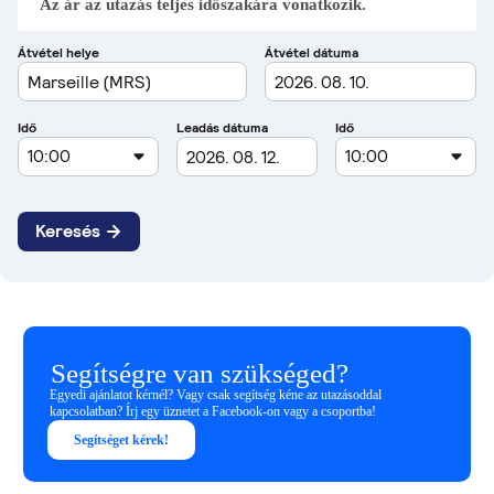
Az ár az utazás teljes időszakára vonatkozik.
Segítségre van szükséged?
Egyedi ajánlatot kérnél? Vagy csak segítség kéne az utazásoddal
kapcsolatban? Írj egy üznetet a Facebook-on vagy a csoportba!
Segítséget kérek!