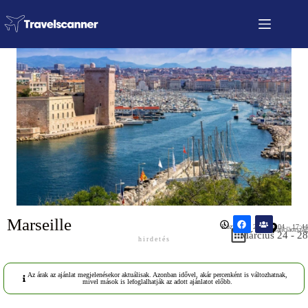
Marseille
Közzétéve: 2026.03.04 – 17:44
Franciaország
Március 24 - 28
hirdetés
Az árak az ajánlat megjelenésekor aktuálisak. Azonban idővel, akár percenként is változhatnak,
mivel mások is lefoglalhatják az adott ajánlatot előbb.