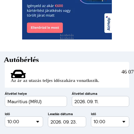
hirdetés
hirdetés
Autóbérlés
46 07
Az ár az utazás teljes időszakára vonatkozik.