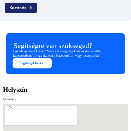
Segítségre van szükséged?
Egyedi ajánlatot kérnél? Vagy csak segítség kéne az utazásoddal
kapcsolatban? Írj egy üznetet a Facebook-on vagy a csoportba!
Segítséget kérek!
Helyszín
Mauritius