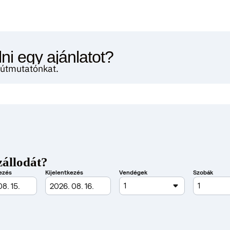
ni egy ajánlatot?
i útmutatónkat.
zállodát?