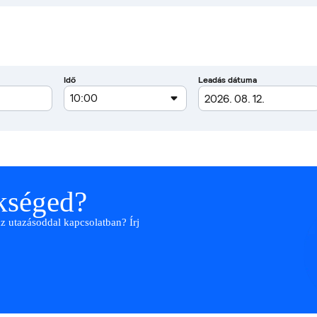
ükséged?
az utazásoddal kapcsolatban? Írj