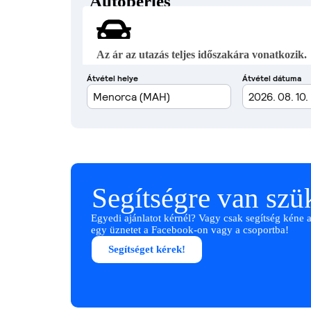
Autóbérlés
Az ár az utazás teljes időszakára vonatkozik.
Segítségre van sz
Egyedi ajánlatot kérnél? Vagy csak segítség kéne 
egy üznetet a Facebook-on vagy a csoportba!
Segítséget kérek!