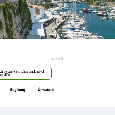
hirdetés
ár percenként is változhatnak, mivel
tot előbb.
Segítség
Útmutató