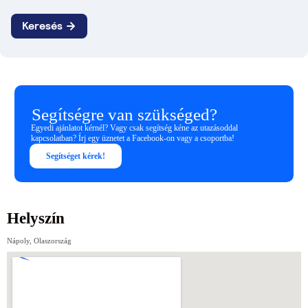
Segítségre van szükséged?
Egyedi ajánlatot kérnél? Vagy csak segítség kéne az utazásoddal
kapcsolatban? Írj egy üznetet a Facebook-on vagy a csoportba!
Segítséget kérek!
Helyszín
Nápoly, Olaszország