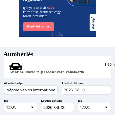
hirdetés
hirdetés
Autóbérlés
13 55
Az ár az utazás teljes időszakára vonatkozik.