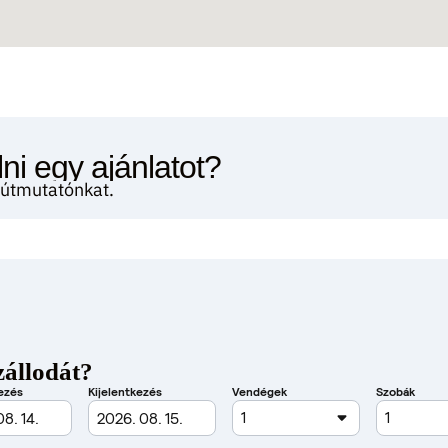
ni egy ajánlatot?
i útmutatónkat.
zállodát?