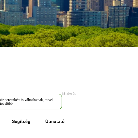
hirdetés
ár percenként is változhatnak, mivel
tot előbb.
Segítség
Útmutató