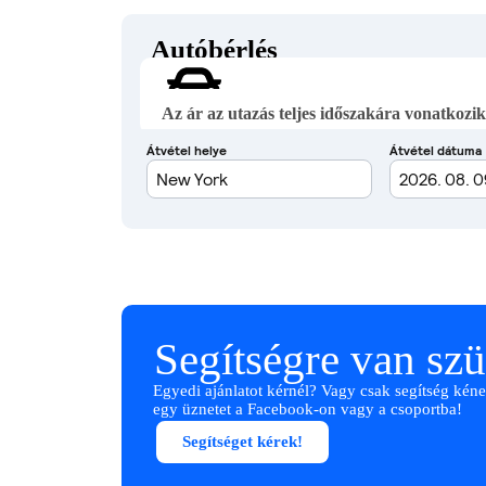
Autóbérlés
Az ár az utazás teljes időszakára vonatkozik
Segítségre van sz
Egyedi ajánlatot kérnél? Vagy csak segítség kéne
egy üznetet a Facebook-on vagy a csoportba!
Segítséget kérek!