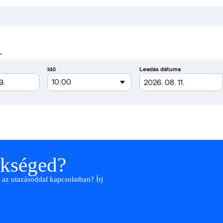
.
ükséged?
 az utazásoddal kapcsolatban? Írj