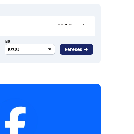
77 930 Ft/fő