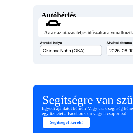
Autóbérlés
Az ár az utazás teljes időszakára vonatkozik
Segítségre van sz
Egyedi ajánlatot kérnél? Vagy csak segítség kéne
egy üznetet a Facebook-on vagy a csoportba!
Segítséget kérek!