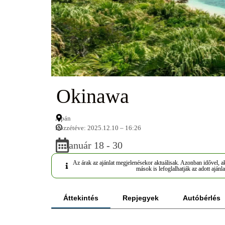
Okinawa
Japán
Közzétéve: 2025.12.10 – 16:26
Január 18 - 30
Az árak az ajánlat megjelenésekor aktuálisak. Azonban idővel, ak
mások is lefoglalhatják az adott ajánla
Áttekintés
Repjegyek
Autóbérlés