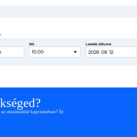
.
ükséged?
 az utazásoddal kapcsolatban? Írj