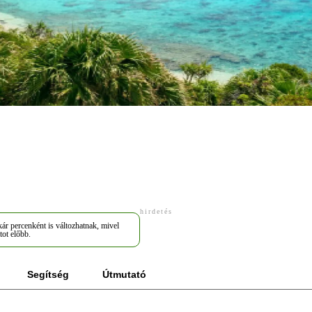
hirdetés
ár percenként is változhatnak, mivel
tot előbb.
Segítség
Útmutató