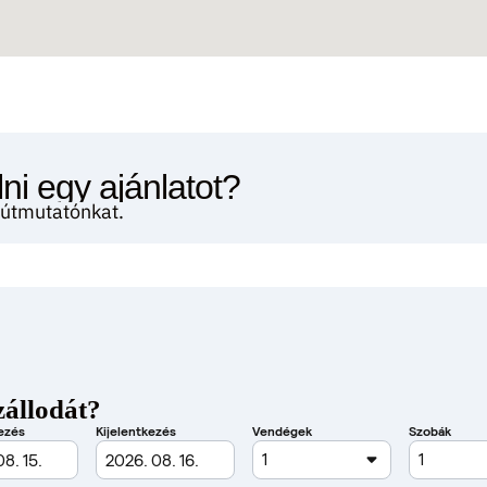
ni egy ajánlatot?
i útmutatónkat.
zállodát?