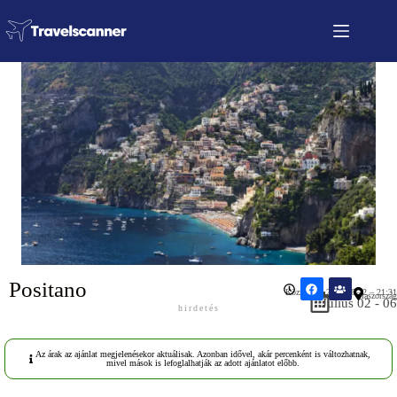
Positano
Közzétéve: 2026.06.22 – 21:31
Olaszország
Július 02 - 06
hirdetés
Az árak az ajánlat megjelenésekor aktuálisak. Azonban idővel, akár percenként is változhatnak,
mivel mások is lefoglalhatják az adott ajánlatot előbb.