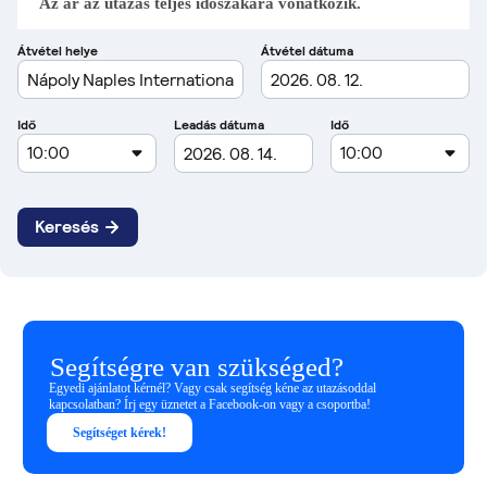
Az ár az utazás teljes időszakára vonatkozik.
Segítségre van szükséged?
Egyedi ajánlatot kérnél? Vagy csak segítség kéne az utazásoddal
kapcsolatban? Írj egy üznetet a Facebook-on vagy a csoportba!
Segítséget kérek!