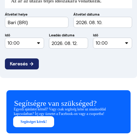
Az ár az utazás teljes időszakára vonatkozik.
Segítségre van szükséged?
Egyedi ajánlatot kérnél? Vagy csak segítség kéne az utazásoddal
kapcsolatban? Írj egy üznetet a Facebook-on vagy a csoportba!
Segítséget kérek!