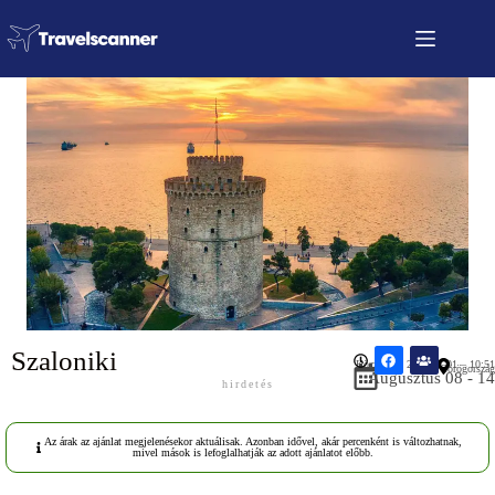
Szaloniki
Közzétéve: 2026.07.01 – 10:51
Görögország
Augusztus 08 - 14
hirdetés
Az árak az ajánlat megjelenésekor aktuálisak. Azonban idővel, akár percenként is változhatnak,
mivel mások is lefoglalhatják az adott ajánlatot előbb.