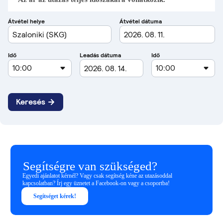
Segítségre van szükséged?
Egyedi ajánlatot kérnél? Vagy csak segítség kéne az utazásoddal
kapcsolatban? Írj egy üznetet a Facebook-on vagy a csoportba!
Segítséget kérek!