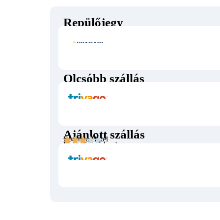
Repülőjegy
Olcsóbb szállás
Argo
Ajánlott szállás
Rotonda Hotel
Reggeli az árban!