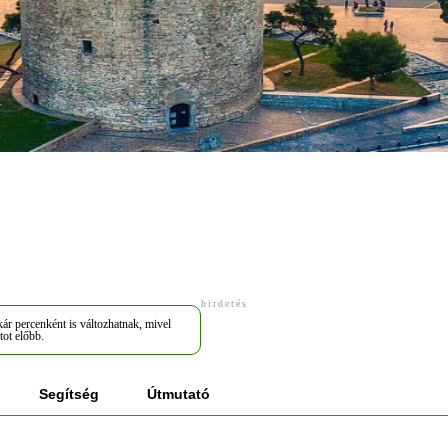
hirdetés
ár percenként is változhatnak, mivel
tot előbb.
Segítség
Útmutató