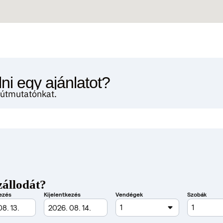
ni egy ajánlatot?
i útmutatónkat.
zállodát?