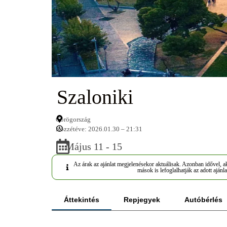
Szaloniki
Görögország
Közzétéve: 2026.01.30 – 21:31
Május 11 - 15
Az árak az ajánlat megjelenésekor aktuálisak. Azonban idővel, ak
mások is lefoglalhatják az adott ajánla
Áttekintés
Repjegyek
Autóbérlés