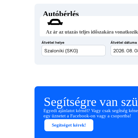
Autóbérlés
Az ár az utazás teljes időszakára vonatkozik
Segítségre van sz
Egyedi ajánlatot kérnél? Vagy csak segítség kéne
egy üznetet a Facebook-on vagy a csoportba!
Segítséget kérek!