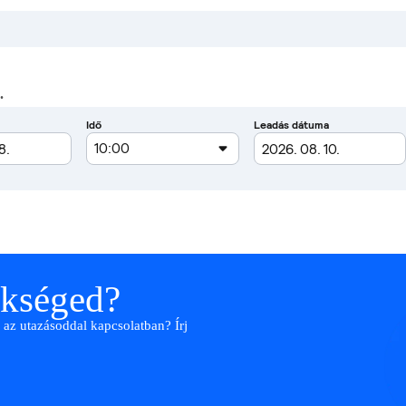
.
ükséged?
 az utazásoddal kapcsolatban? Írj