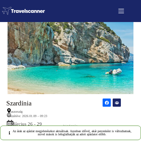
Szardínia
Olaszország
Közzétéve: 2026.01.09 – 09:23
Március 26 - 29
hirdetés
Az árak az ajánlat megjelenésekor aktuálisak. Azonban idővel, akár percenként is változhatnak,
mivel mások is lefoglalhatják az adott ajánlatot előbb.