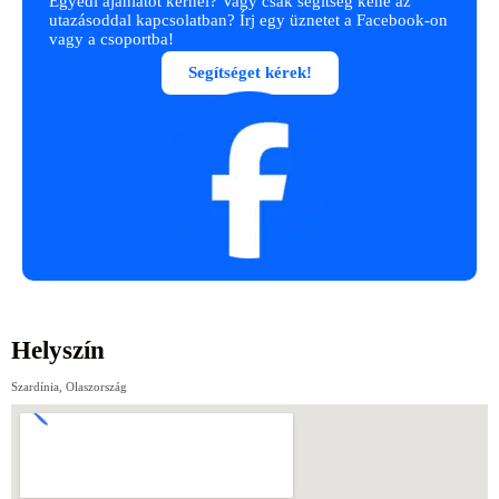
Egyedi ajánlatot kérnél? Vagy csak segítség kéne az
utazásoddal kapcsolatban? Írj egy üznetet a Facebook-on
vagy a csoportba!
Segítséget kérek!
Helyszín
Szardínia, Olaszország