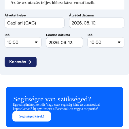
Az ár az utazás teljes időszakára vonatkozik.
Segítségre van szükséged?
Egyedi ajánlatot kérnél? Vagy csak segítség kéne az utazásoddal
kapcsolatban? Írj egy üznetet a Facebook-on vagy a csoportba!
Segítséget kérek!