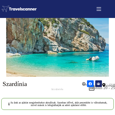
Szardínia
Közzétéve: 2026.05.17 – 13:14
Olaszország
Június 20 - 25
hirdetés
Az árak az ajánlat megjelenésekor aktuálisak. Azonban idővel, akár percenként is változhatnak,
mivel mások is lefoglalhatják az adott ajánlatot előbb.