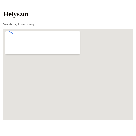
Helyszín
Szardínia, Olaszország