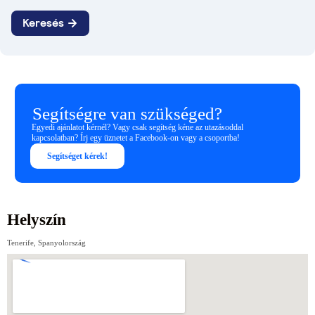
Segítségre van szükséged?
Egyedi ajánlatot kérnél? Vagy csak segítség kéne az utazásoddal
kapcsolatban? Írj egy üznetet a Facebook-on vagy a csoportba!
Segítséget kérek!
Helyszín
Tenerife, Spanyolország