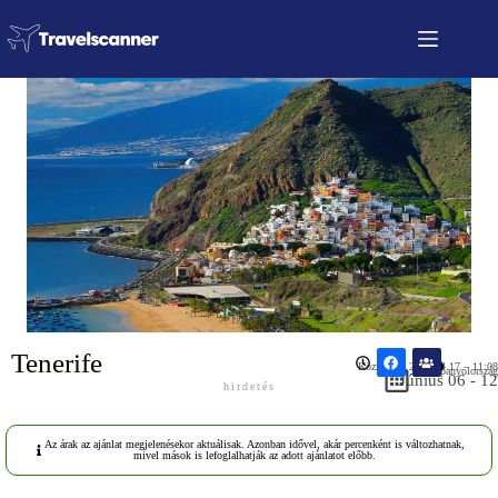
Tenerife
Közzétéve: 2026.04.17 – 11:08
Spanyolország
Június 06 - 12
hirdetés
Az árak az ajánlat megjelenésekor aktuálisak. Azonban idővel, akár percenként is változhatnak,
mivel mások is lefoglalhatják az adott ajánlatot előbb.