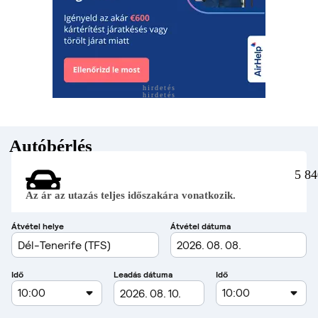
hirdetés
hirdetés
Autóbérlés
5 84
Az ár az utazás teljes időszakára vonatkozik.