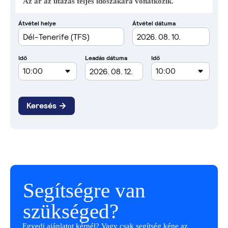
Az ár az utazás teljes időszakára vonatkozik.
Segítségre van
szükséged?
Egyedi ajánlatot kérnél? Vagy csak segítség kéne az