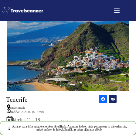
Tenerife
Spanyolország
Közzétéve: 2026.02.07 -12:00
Március 11 - 18
hirdetés
Az árak az ajánlat megjelenésekor aktuálisak. Azonban idővel, akár percenként is változhatnak,
mivel mások is lefoglalhatják az adott ajánlatot előbb.