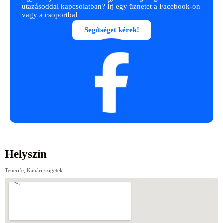
utazásoddal kapcsolatban? Írj egy üznetet a Facebook-on
vagy a csoportba!
Segítséget kérek!
Helyszín
Tenerife, Kanári-szigetek