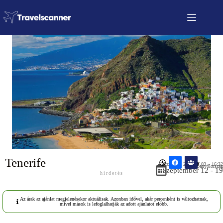
Tenerife
Közzétéve: 2026.07.03 – 16:32
Spanyolország
Szeptember 12 - 19
hirdetés
Az árak az ajánlat megjelenésekor aktuálisak. Azonban idővel, akár percenként is változhatnak,
mivel mások is lefoglalhatják az adott ajánlatot előbb.