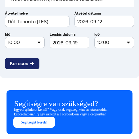
Segítségre van szükséged?
Egyedi ajánlatot kérnél? Vagy csak segítség kéne az utazásoddal
kapcsolatban? Írj egy üznetet a Facebook-on vagy a csoportba!
Segítséget kérek!