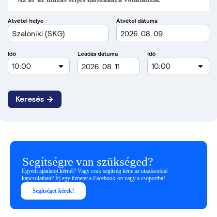
Segítségre van szükséged?
Egyedi ajánlatot kérnél? Vagy csak segítség kéne az utazásoddal
kapcsolatban? Írj egy üznetet a Facebook-on vagy a csoportba!
Segítséget kérek!