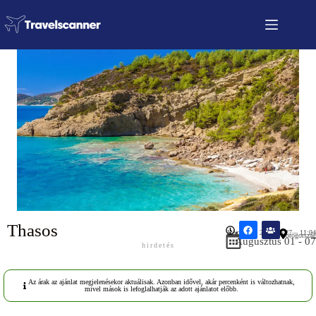
Thasos
Közzétéve: 2026.06.27 – 11:04
Görögország
Augusztus 01 - 07
hirdetés
Az árak az ajánlat megjelenésekor aktuálisak. Azonban idővel, akár percenként is változhatnak,
mivel mások is lefoglalhatják az adott ajánlatot előbb.