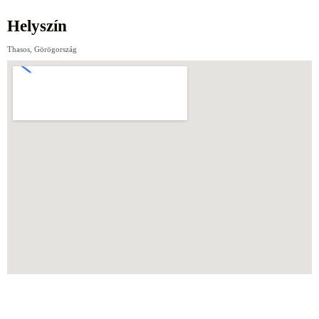
Helyszín
Thasos, Görögország