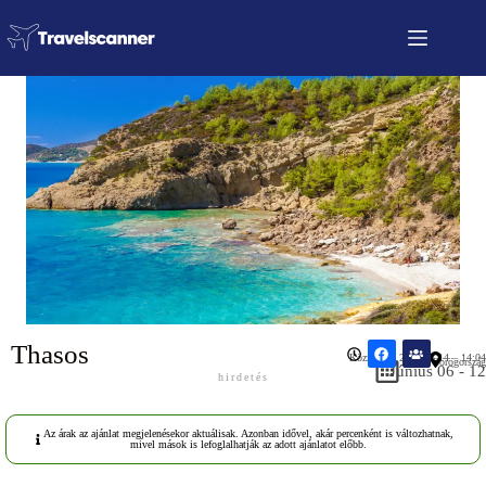
Thasos
Közzétéve: 2026.03.14 – 14:04
Görögország
Június 06 - 12
hirdetés
Az árak az ajánlat megjelenésekor aktuálisak. Azonban idővel, akár percenként is változhatnak,
mivel mások is lefoglalhatják az adott ajánlatot előbb.