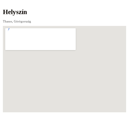
Helyszín
Thasos, Görögország