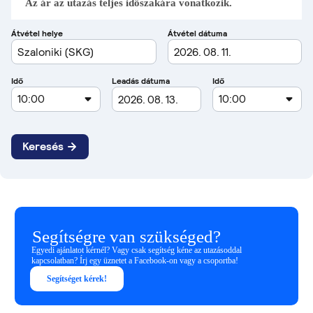
Az ár az utazás teljes időszakára vonatkozik.
Segítségre van szükséged?
Egyedi ajánlatot kérnél? Vagy csak segítség kéne az utazásoddal
kapcsolatban? Írj egy üznetet a Facebook-on vagy a csoportba!
Segítséget kérek!