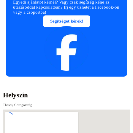
Egyedi ajánlatot kérnél? Vagy csak segítség kéne az
utazásoddal kapcsolatban? Írj egy üznetet a Facebook-on
vagy a csoportba!
Segítséget kérek!
Helyszín
Thasos, Görögország