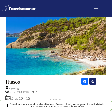
Thasos
Görögország
Közzétéve: 2026.02.06 – 21:31
Május 10 - 15
hirdetés
Az árak az ajánlat megjelenésekor aktuálisak. Azonban idővel, akár percenként is változhatnak,
mivel mások is lefoglalhatják az adott ajánlatot előbb.