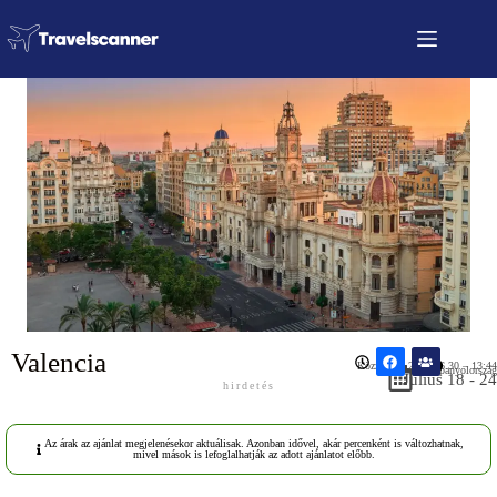
Valencia
Közzétéve: 2026.06.30 – 13:44
Spanyolország
Július 18 - 24
hirdetés
Az árak az ajánlat megjelenésekor aktuálisak. Azonban idővel, akár percenként is változhatnak,
mivel mások is lefoglalhatják az adott ajánlatot előbb.