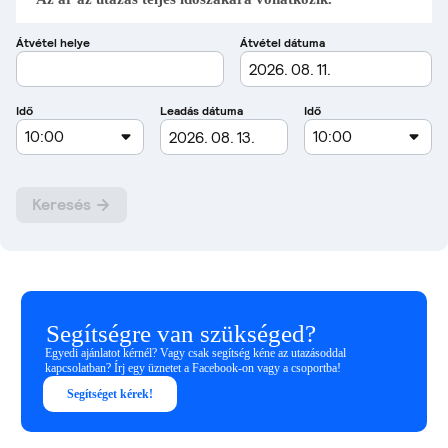
Segítségre van szükséged?
Egyedi ajánlatot kérnél? Vagy csak segítség kéne az utazásoddal
kapcsolatban? Írj egy üznetet a Facebook-on vagy a csoportba!
Segítséget kérek!