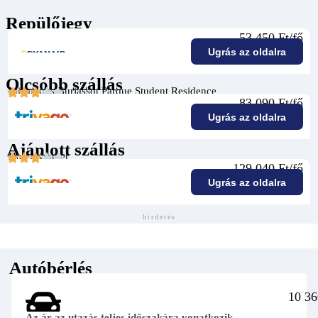
Repülőjegy
53 450 Ft/fő
Ugrás az oldalra
Olcsóbb szállás
Micampus Burjassot Parque Student Residence
83 090 Ft/fő
Ugrás az oldalra
Ajánlott szállás
Hotel Kramer
129 040 Ft/fő
Ugrás az oldalra
hirdetés
Autóbérlés
10 36
Az ár az utazás teljes időszakára vonatkozik.