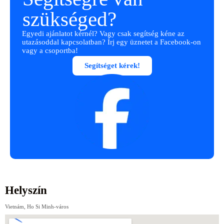
szükséged?
Egyedi ajánlatot kérnél? Vagy csak segítség kéne az
utazásoddal kapcsolatban? Írj egy üznetet a Facebook-on
vagy a csoportba!
Segítséget kérek!
Helyszín
Vietnám, Ho Si Minh-város