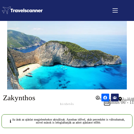
Zakynthos
Közzétéve: 2026.04.13 – 16:44
Görögország
Június 06 - 11
hirdetés
Az árak az ajánlat megjelenésekor aktuálisak. Azonban idővel, akár percenként is változhatnak,
mivel mások is lefoglalhatják az adott ajánlatot előbb.