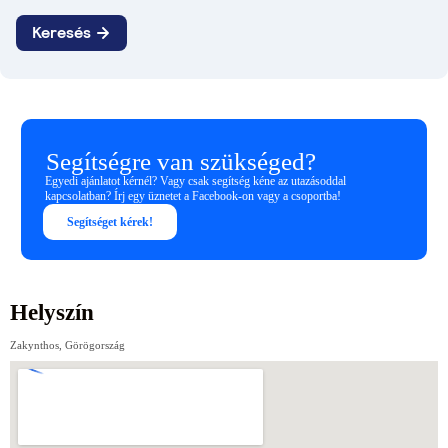
Segítségre van szükséged?
Egyedi ajánlatot kérnél? Vagy csak segítség kéne az utazásoddal
kapcsolatban? Írj egy üznetet a Facebook-on vagy a csoportba!
Segítséget kérek!
Helyszín
Zakynthos, Görögország