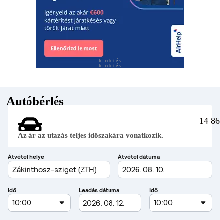
hirdetés
hirdetés
Autóbérlés
14 86
Az ár az utazás teljes időszakára vonatkozik.