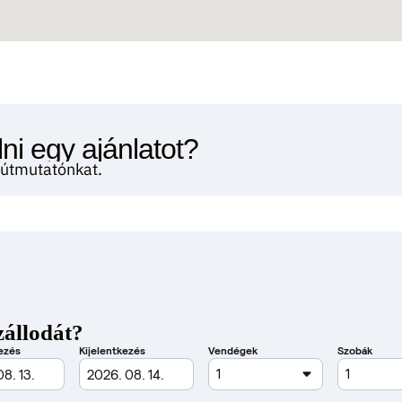
ni egy ajánlatot?
i útmutatónkat.
zállodát?