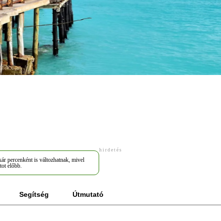
hirdetés
ár percenként is változhatnak, mivel
tot előbb.
Segítség
Útmutató