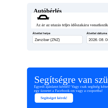
Autóbérlés
Az ár az utazás teljes időszakára vonatkozik
Segítségre van sz
Egyedi ajánlatot kérnél? Vagy csak segítség kéne
egy üznetet a Facebook-on vagy a csoportba!
Segítséget kérek!