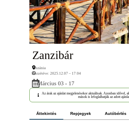
Zanzibár
Tanzánia
Közzétéve: 2025.12.07 – 17:04
Március 03 - 17
Az árak az ajánlat megjelenésekor aktuálisak. Azonban idővel, ak
mások is lefoglalhatják az adott ajánla
Áttekintés
Repjegyek
Autóbérlés