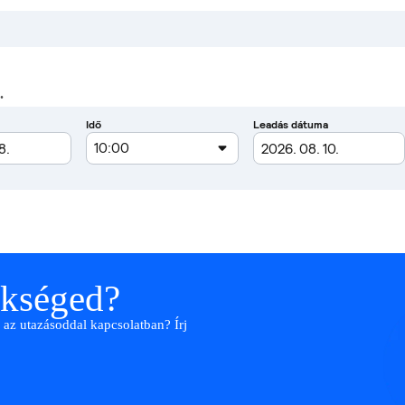
.
ükséged?
 az utazásoddal kapcsolatban? Írj